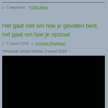
Categories:
Publicaties
Het gaat niet om hoe je gevallen bent,
het gaat om hoe je opstaat
7 maart 2026
Keyvan Shahbazi
Telegraaf, studio Sedee, 2 maart 2026