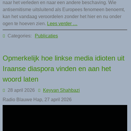
naar het verleden en naar een andere beschaving. Wie
antisemitisme uitsluitend als Europees fenomeen benoemt,
kan het vandaag veroordelen zonder het hier en nu onder
ogen te hoeven zien.
Lees verder …
Categories:
Publicaties
Opmerkelijk hoe linkse media idioten uit
Iraanse diaspora vinden en aan het
woord laten
28 april 2026
Keyvan Shahbazi
Radio Blauwe Hap, 27 april 2026