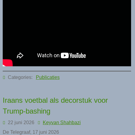
Categories:
Publicaties
Iraans voetbal als decorstuk voor
Trump-bashing
22 juni 2026
Keyvan Shahbazi
De Telegraaf, 17 juni 2026