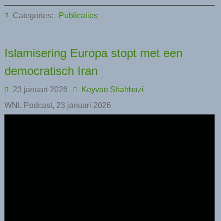
Categories:
Publicaties
Islamisering Europa stopt met een
democratisch Iran
23 januari 2026
Keyvan Shahbazi
WNL Podcast, 23 januari 2026