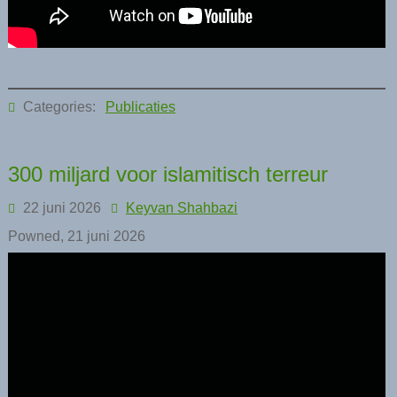
Categories:
Publicaties
300 miljard voor islamitisch terreur
22 juni 2026
Keyvan Shahbazi
Powned, 21 juni 2026