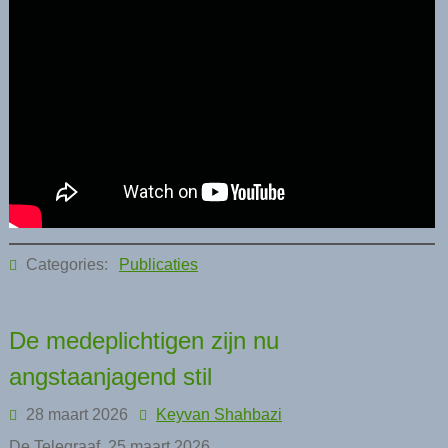
Categories:
Publicaties
De medeplichtigen zijn nu
angstaanjagend stil
28 maart 2026
Keyvan Shahbazi
De Telegraaf, 25 maart 2026