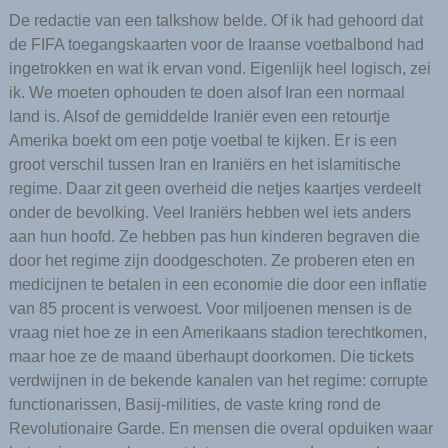
De redactie van een talkshow belde. Of ik had gehoord dat
de FIFA toegangskaarten voor de Iraanse voetbalbond had
ingetrokken en wat ik ervan vond. Eigenlijk heel logisch, zei
ik. We moeten ophouden te doen alsof Iran een normaal
land is. Alsof de gemiddelde Iraniër even een retourtje
Amerika boekt om een potje voetbal te kijken. Er is een
groot verschil tussen Iran en Iraniërs en het islamitische
regime. Daar zit geen overheid die netjes kaartjes verdeelt
onder de bevolking. Veel Iraniërs hebben wel iets anders
aan hun hoofd. Ze hebben pas hun kinderen begraven die
door het regime zijn doodgeschoten. Ze proberen eten en
medicijnen te betalen in een economie die door een inflatie
van 85 procent is verwoest. Voor miljoenen mensen is de
vraag niet hoe ze in een Amerikaans stadion terechtkomen,
maar hoe ze de maand überhaupt doorkomen. Die tickets
verdwijnen in de bekende kanalen van het regime: corrupte
functionarissen, Basij-milities, de vaste kring rond de
Revolutionaire Garde. En mensen die overal opduiken waar