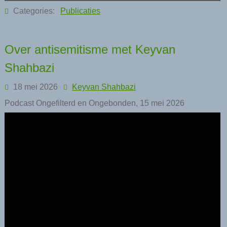
Categories:
Publicaties
Over antisemitisme met Keyvan
Shahbazi
18 mei 2026
Keyvan Shahbazi
Podcast Ongefilterd en Ongebonden, 15 mei 2026