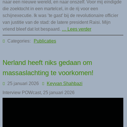
naar een nieuwe wereld, en naar onszelf. Voor mij eindigde
die zoektocht in een martelcel, in de rij voor een
schijnexecutie. Ik was ’te gast’ bij de revolutionaire officier
van justitie van de stad: de latere president Raisi. Mijn
vriend bleef dat lot bespaard.
… Lees verder
Categories:
Publicaties
Nerland heeft niks gedaan om
massaslachting te voorkomen!
25 januari 2026
Keyvan Shahbazi
Interview POWcast, 25 januari 2026