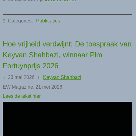
Categories:
Publicaties
Hoe vrijheid verdwijnt: De toespraak van
Keyvan Shahbazi, winnaar Pim
Fortuynprijs 2026
23 mei 2026
Keyvan Shahbazi
EW Magazine, 21 mei 2026
Lees de tekst hier