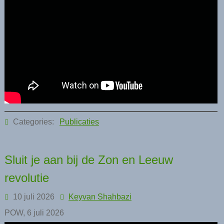
Categories:
Publicaties
Sluit je aan bij de Zon en Leeuw
revolutie
10 juli 2026
Keyvan Shahbazi
POW, 6 juli 2026