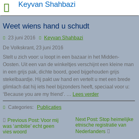
Skip
Keyvan Shahbazi
to
content
Weet wiens hand u schudt
23 juni 2016
Keyvan Shahbazi
De Volkskrant, 23 juni 2016
Stelt u zich voor: u loopt in een bazaar in het Midden-
Oosten. Uit een van de winkeltjes verschijnt een kleine man
in een grijs pak, dichte boord, goed bijgehouden grijs
stekelbaardje. Hij pakt uw hand en vertelt u met een brede
glimlach dat hij iets heel bijzonders heeft, speciaal voor u:
‘Because you are my friend’. …
Lees verder
Categories:
Publicaties
Bericht
Next Post: Stop heimelijke
Previous Post: Voor mij
navigatie
etnische registratie van
was ‘ambitie’ echt geen
Nederlanders
vies woord