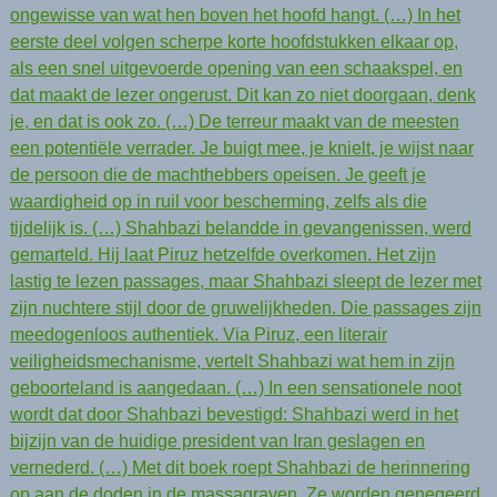
ongewisse van wat hen boven het hoofd hangt. (…) In het
eerste deel volgen scherpe korte hoofdstukken elkaar op,
als een snel uitgevoerde opening van een schaakspel, en
dat maakt de lezer ongerust. Dit kan zo niet doorgaan, denk
je, en dat is ook zo. (…) De terreur maakt van de meesten
een potentiële verrader. Je buigt mee, je knielt, je wijst naar
de persoon die de machthebbers opeisen. Je geeft je
waardigheid op in ruil voor bescherming, zelfs als die
tijdelijk is. (…) Shahbazi belandde in gevangenissen, werd
gemarteld. Hij laat Piruz hetzelfde overkomen. Het zijn
lastig te lezen passages, maar Shahbazi sleept de lezer met
zijn nuchtere stijl door de gruwelijkheden. Die passages zijn
meedogenloos authentiek. Via Piruz, een literair
veiligheidsmechanisme, vertelt Shahbazi wat hem in zijn
geboorteland is aangedaan. (…) In een sensationele noot
wordt dat door Shahbazi bevestigd: Shahbazi werd in het
bijzijn van de huidige president van Iran geslagen en
vernederd. (…) Met dit boek roept Shahbazi de herinnering
op aan de doden in de massagraven. Ze worden genegeerd