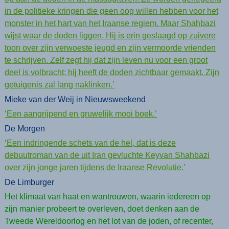
in de politieke kringen die geen oog willen hebben voor het
monster in het hart van het Iraanse regiem. Maar Shahbazi
wijst waar de doden liggen. Hij is erin geslaagd op zuivere
toon over zijn verwoeste jeugd en zijn vermoorde vrienden
te schrijven. Zelf zegt hij dat zijn leven nu voor een groot
deel is volbracht; hij heeft de doden zichtbaar gemaakt. Zijn
getuigenis zal lang naklinken.’
Mieke van der Weij in Nieuwsweekend
‘Een aangrijpend en gruwelijk mooi boek.’
De Morgen
‘Een indringende schets van de hel, dat is deze
debuutroman van de uit Iran gevluchte Keyvan Shahbazi
over zijn jonge jaren tijdens de Iraanse Revolutie.’
De Limburger
Het klimaat van haat en wantrouwen, waarin iedereen op
zijn manier probeert te overleven, doet denken aan de
Tweede Wereldoorlog en het lot van de joden, of recenter,