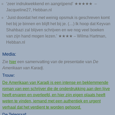
‘zeer indrukwekkend en aangrijpend’ ★★★★★ –
Jacqueline27, Hebban.nl
‘Juist doordat het met weinig opsmuk is geschreven komt
het bij je binnen en blijft het bij je. (…) Ik hoop dat Keyvan
Shahbazi zal blijven schrijven en we nog veel boeken
van zijn hand mogen lezen.’ ★★★★ – Wilma Hartman,
Hebban.nl
Media:
Zie
hier
een samenvatting van de presentatie van
De
Amerikaan van Karadj
.
Trouw:
De Amerikaan van Karadj is een intense en beklemmende
roman van een schrijver die de onderdrukking aan den lijve
heeft ervaren en overleefd, en hier zijn eigen plaats heeft
weten te vinden, iemand met een authentiek en urgent
verhaal dat het verdient te worden ­gehoord.
De Telegraaf: