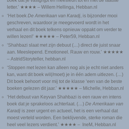
boek dat je vastgrijpt en meesleurt tot en met de laatste
letter.’ ★★★★ – Willem Hellinga, Hebban.nl
‘Het boek
De Amerikaan van Karadj
, is bijzonder mooi
geschreven, waardoor je meegevoerd wordt in het
verhaal en dit boek telkens opnieuw oppakt om verder te
willen lezen!’ ★★★★★ – Peter59, Hebban.nl
‘Shahbazi slaat met zijn debuut (…) direct de juist snaar
aan. Meeslepend. Emotioneel. Rauw en rouw.’ ★★★★★
– AstridStoryteller, hebban.nl
‘Stoppen met lezen kan alleen nog als je echt niet anders
kan, want dit boek wil(/moet) je in één adem uitlezen. (…)
Dit boek behoort voor mij tot de klasse ‘een van de beste
boeken gelezen dit jaar.’ ★★★★★ – Michelle, Hebban.nl
‘Het debuut van Keyvan Shahbazi is een rauw en intens
boek dat je sprakeloos achterlaat. (…)
De Amerikaan van
Karadj
is zeer urgent en actueel, het is een verhaal dat
moest verteld worden. Een beklijvende, sterke roman die
heel veel lezers verdient.’ ★★★★ – IneM, Hebban.nl