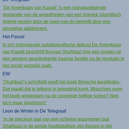
‘De Amerikaan van Karadj’ is een indrukwekkende
registratie van de wreedheden van een tiraniek islamitisch
regime gezien door de ogen van én beleefd door een
gevoelige adolescent.
Het Parool
In zijn indringende autobiografische debuut De Amerikaan
van Karadj beschrijft Keyvan Shahbazi hoe een jongen uit
een westers georiënteerde Iraanse familie na de revolutie in
het verzet verzeild raakt.
EW
‘Shahbazi’s schrijfstijl geeft het boek filmische kwaliteiten.
Dat maakt dat je telkens in tweestrijd komt. Misschien even
het boek wegleggen na de zoveelste heftige scène? Nee,
toch maar doorlezen!’
Leon de Winter in De Telegraaf
‘In de precieze taal van een scherpe waarnemer laat
Shahbazi in de eerste hoofdstukken zijn figuren in het