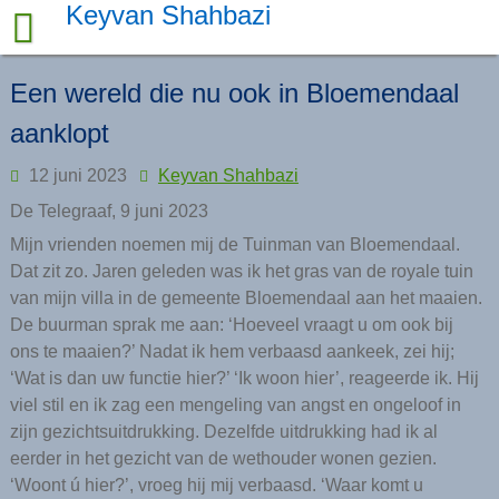
Skip
Keyvan Shahbazi
to
content
Een wereld die nu ook in Bloemendaal
aanklopt
12 juni 2023
Keyvan Shahbazi
De Telegraaf, 9 juni 2023
Mijn vrienden noemen mij de Tuinman van Bloemendaal.
Dat zit zo. Jaren geleden was ik het gras van de royale tuin
van mijn villa in de gemeente Bloemendaal aan het maaien.
De buurman sprak me aan: ‘Hoeveel vraagt u om ook bij
ons te maaien?’ Nadat ik hem verbaasd aankeek, zei hij;
‘Wat is dan uw functie hier?’ ‘Ik woon hier’, reageerde ik. Hij
viel stil en ik zag een mengeling van angst en ongeloof in
zijn gezichtsuitdrukking. Dezelfde uitdrukking had ik al
eerder in het gezicht van de wethouder wonen gezien.
‘Woont ú hier?’, vroeg hij mij verbaasd. ‘Waar komt u