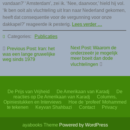
vandaan?’ ‘Amsterdam’, zei ik. ‘Nee, daarvoor,’ hield hij vol.
‘Ik ben ooit als vluchteling uit Iran naar Nederland gekomen,
heeft dat consequentie voor de vergunning voor onze
dakkapel?’ reageerde ik pesterig.
Lees verder …
Categories:
Publicaties
Bericht
Next Post: Waarom de
Previous Post: Iran: het
navigatie
onderzeeër je mogelijk
was een lange gruwelijke
meer boeit dan dode
weg sinds 1979
vluchtelingen
De Prijs van Vrijheid
De Amerikaan van Karadj
De
reacties op De Amerikaan van Karadj
Columns,
Opiniestukken en Interviews
Hoe de ‘profeet’ Mohammed
te tekenen
Keyvan Shahbazi
Contact
Privacy
ayabooks Theme
Powered by WordPress