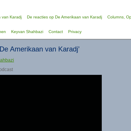
 van Karadj
De reacties op De Amerikaan van Karadj
Columns, Opi
nen
Keyvan Shahbazi
Contact
Privacy
‘De Amerikaan van Karadj’
ahbazi
odcast