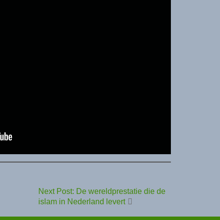
Next Post: De wereldprestatie die de
islam in Nederland levert