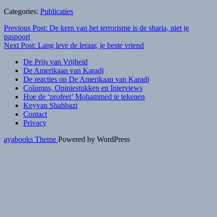
Categories:
Publicaties
Bericht
Previous Post: De kern van het terrorisme is de sharia, niet je
paspoort
navigatie
Next Post: Lang leve de leraar, je beste vriend
De Prijs van Vrijheid
De Amerikaan van Karadj
De reacties op De Amerikaan van Karadj
Columns, Opiniestukken en Interviews
Hoe de ‘profeet’ Mohammed te tekenen
Keyvan Shahbazi
Contact
Privacy
ayabooks Theme
Powered by WordPress