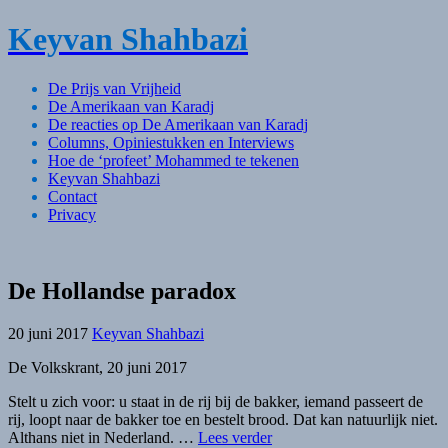
Skip
Keyvan Shahbazi
to
content
De Prijs van Vrijheid
De Amerikaan van Karadj
De reacties op De Amerikaan van Karadj
Columns, Opiniestukken en Interviews
Hoe de ‘profeet’ Mohammed te tekenen
Keyvan Shahbazi
Contact
Privacy
De Hollandse paradox
20 juni 2017
Keyvan Shahbazi
De Volkskrant, 20 juni 2017
Stelt u zich voor: u staat in de rij bij de bakker, iemand passeert de
rij, loopt naar de bakker toe en bestelt brood. Dat kan natuurlijk niet.
Althans niet in Nederland. …
Lees verder