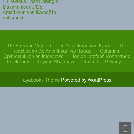
Previous Post: Koningin
navigatie
Maxima neemt ‘De
Amerikaan van Karadj’ in
ontvangst
De Prijs van Vrijheid
De Amerikaan van Karadj
De
reacties op De Amerikaan van Karadj
Columns,
Opiniestukken en Interviews
Hoe de ‘profeet’ Mohammed
te tekenen
Keyvan Shahbazi
Contact
Privacy
ayabooks Theme
Powered by WordPress