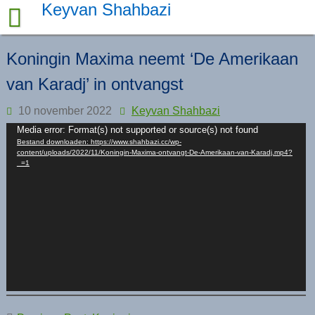
Skip
Keyvan Shahbazi
to
content
Koningin Maxima neemt ‘De Amerikaan
van Karadj’ in ontvangst
10 november 2022
Keyvan Shahbazi
Videospeler
Media error: Format(s) not supported or source(s) not found
Bestand downloaden: https://www.shahbazi.cc/wp-
content/uploads/2022/11/Koningin-Maxima-ontvangt-De-Amerikaan-van-Karadj.mp4?
_=1
Bericht