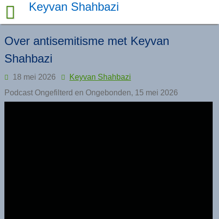
Skip
Keyvan Shahbazi
to
content
Over antisemitisme met Keyvan
Shahbazi
18 mei 2026
Keyvan Shahbazi
Podcast Ongefilterd en Ongebonden, 15 mei 2026